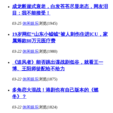
成龙断崖式衰老，白发苍苍尽显老态，网友泪
目：我不能接受！
03-25
休闲娱乐
浏览(1945)
19岁网红“山东小钺钺”被人刺伤住进ICU，家
属筹款80万元医疗费
03-22
休闲娱乐
浏览(1980)
《追风者》能否跳出谍战剧低谷，就看王一
博、王阳师徒配给不给力
03-22
休闲娱乐
浏览(1875)
多角恋大混战！港剧也有自己版本的《燃
冬》？
03-22
休闲娱乐
浏览(1824)