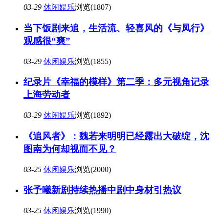
03-29
休闲娱乐
浏览(1807)
当下饭剧来追，生活流、轻喜风的《与凤行》
观感很“爽”
03-29
休闲娱乐
浏览(1855)
纪录片《幸福的模样》第二季：多元视角记录
上海劳动者
03-29
休闲娱乐
浏览(1892)
《追风者》：魏若来明明已经露出大破绽，沈
图南为何却视而不见？
03-25
休闲娱乐
浏览(2000)
张予曦新剧持续热播中剧中身材引热议
03-25
休闲娱乐
浏览(1990)