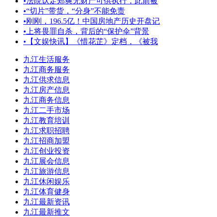
•
法院认定郑爽无财产可供执行，此前被
•
“切片”带货，“分身”不能免责
•
刚刚，196.5亿！中国房地产历史开盘记
•
上将畏罪自杀，背后的“保护伞”背景
•
【文娱快讯】《惜花芷》定档，《被我
九江生活服务
九江商务服务
九江供求信息
九江房产信息
九江商务信息
九江二手市场
九江教育培训
九江求职招聘
九江招商加盟
九江创业投资
九江展会信息
九江旅游信息
九江休闲娱乐
九江体育健身
九江最新资讯
九江最新推文