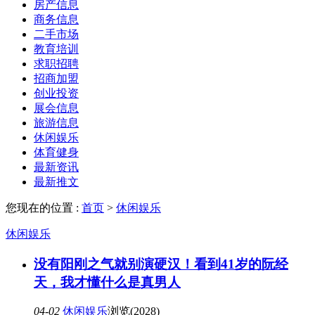
房产信息
商务信息
二手市场
教育培训
求职招聘
招商加盟
创业投资
展会信息
旅游信息
休闲娱乐
体育健身
最新资讯
最新推文
您现在的位置 :
首页
>
休闲娱乐
休闲娱乐
没有阳刚之气就别演硬汉！看到41岁的阮经
天，我才懂什么是真男人
04-02
休闲娱乐
浏览(2028)