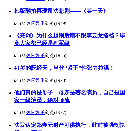
韩版翻拍再现司法悲剧——《某一天》
04-02
休闲娱乐
浏览(1949)
《亮剑》为什么赵刚后期不跟李云龙搭档？毕
竟人家都已经是副军级
04-02
休闲娱乐
浏览(1856)
41岁的阮经天，当代“紧王”性张力拉满！
04-02
休闲娱乐
浏览(1978)
他们真的是母子，母亲是著名演员，自己是国
家一级演员，绝对顶流
04-02
休闲娱乐
浏览(1977)
法院认定郑爽无财产可供执行，此前被强制执