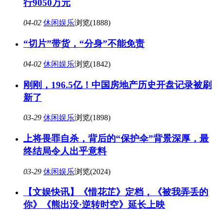
行9050万元
04-02
休闲娱乐
浏览(1888)
“切片”带货，“分身”不能免责
04-02
休闲娱乐
浏览(1842)
刚刚，196.5亿！中国房地产历史开盘记录被刷
新了
03-29
休闲娱乐
浏览(1898)
上将畏罪自杀，背后的“保护伞”背景深厚，最
终结局令人出乎意料
03-29
休闲娱乐
浏览(2024)
【文娱快讯】《惜花芷》定档，《被我弄丢的
你》《熊出没·逆转时空》延长上映