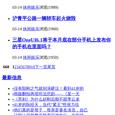
03-14
休闲娱乐
浏览(1989)
沪青平公路一辆轿车起火烧毁
03-14
休闲娱乐
浏览(1960)
三星OneUI6.1将于本月底在部分手机上发布你
的手机在里面吗？
03-14
休闲娱乐
浏览(1950)
668
1
2
3
4
5
6
7
8
9
10
下一页
尾页
最新信息
•
没有阳刚之气就别演硬汉！看到41岁的
•
韩版翻拍再现司法悲剧——《某一天
•
《亮剑》为什么赵刚后期不跟李云龙
•
41岁的阮经天，当代“紧王”性张力拉
•
他们真的是母子，母亲是著名演员，自己