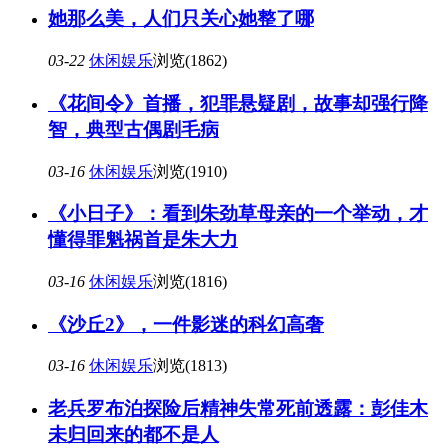
她那么美，人们只关心她整了哪
03-22
休闲娱乐
浏览(1862)
《花间令》首播，犯罪悬疑剧，故事却强行降
智，典型古偶剧毛病
03-16
休闲娱乐
浏览(1910)
《小日子》：看到朱劲草母亲的一个举动，才
懂得罪魁祸首是朱大力
03-16
休闲娱乐
浏览(1816)
《沙丘2》，一件影迷的科幻高奢
03-16
休闲娱乐
浏览(1813)
老兵罗布泊探险后精神失常死前透露：彭佳木
未归回来的都不是人