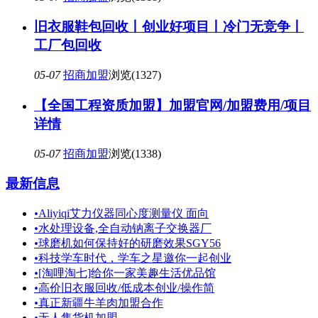
旧衣服鞋包回收丨创业好项目丨冷门无竞争丨
工厂包回收
05-07
招商加盟
浏览(1327)
【全国工程资质加盟】加盟官网/加盟费用/项目
详情
05-07
招商加盟
浏览(1338)
最新信息
•
Aliyiqi艾力仪器同心度测量仪 面向
•
水处理设备,全自动钠离子交换器厂
•
球磨机如何保持好的研磨效果SGY56
•
科技学车时代，学车之星邀你一起创业
•
[淘哩淘七]给你一家美趣生活优品馆
•
高价旧衣服回收/低成本创业/操作简
•
真正新疆牛羊肉加盟合作
•
无人售货机加盟