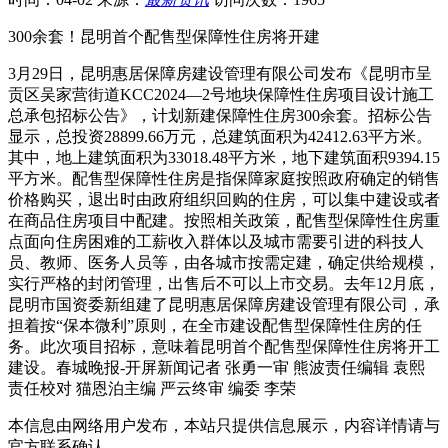
300余套！昆明首个配售型保障性住房将开建
3月29日，昆明惠居保障房建设管理有限公司发布《昆明市呈
贡区吴家营街道KCC2024—2号地块保障性住房项目设计施工
总承包招标公告》，计划新建保障性住房300余套。招标公告
显示，总投资28899.66万元，总建筑面积为42412.63平方米。
其中，地上建筑面积为33018.48平方米，地下建筑面积9394.15
平方米。配售型保障性住房是指保障家庭按照政府确定的销售
价格购买，退出时由政府组织回购的住房，可以集中建设或者
在商品住房项目中配建。按照相关政策，配售型保障性住房重
点面向住房困难的工薪收入群体以及城市需要引进的科技人
员、教师、医务人员等，由各城市按需定建，确定供给规模，
实行严格的封闭管理，出售后不可以上市交易。去年12月底，
昆明市国资委新组建了昆明惠居保障房建设管理有限公司，承
担着按“保本微利”原则，在全市建设配售型保障性住房的任
务。此次项目招标，意味着昆明首个配售型保障性住房将开工
建设。春城晚报-开屏新闻记者 张勇一审 熊波责任编辑 袁熙
责任校对 猫恩泊主编 严云终审 编委 李荣
本信息由网络用户发布，
本站只提供信息展示，内容详情请与
官方联系确认。