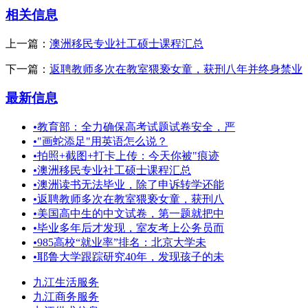
相关信息
上一篇：
澳洲移民专业社工硕士课程汇总
下一篇：
返聘教师多次在教室猥亵女童，获刑八年并终身禁业
最新信息
•
教育部：全力确保高考试题试卷安全，严
•
"画蛇添足"用英语怎么说？
•
拍照+截图+打卡上传：今天你被"痕迹
•
澳洲移民专业社工硕士课程汇总
•
澳洲读书无法毕业，除了申诉转学还能
•
返聘教师多次在教室猥亵女童，获刑八
•
美国高中生的中文试卷，第一题就把中
•
毕业多年后才发现，室友考上公务员而
•
985高校“就业率”排名：北京大学未
•
耶鲁大学跟踪研究40年，发现孩子的未
九江生活服务
九江商务服务